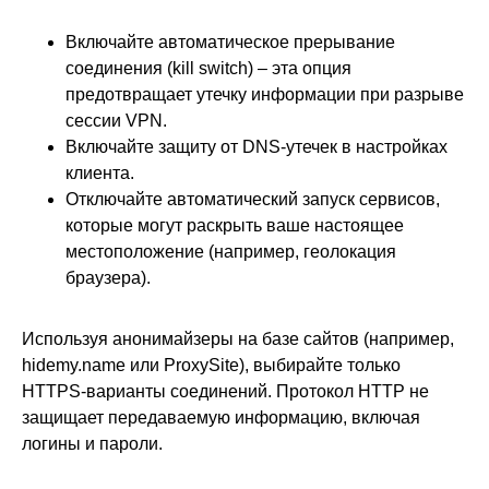
Включайте автоматическое прерывание
соединения (kill switch) – эта опция
предотвращает утечку информации при разрыве
сессии VPN.
Включайте защиту от DNS-утечек в настройках
клиента.
Отключайте автоматический запуск сервисов,
которые могут раскрыть ваше настоящее
местоположение (например, геолокация
браузера).
Используя анонимайзеры на базе сайтов (например,
hidemy.name или ProxySite), выбирайте только
HTTPS-варианты соединений. Протокол HTTP не
защищает передаваемую информацию, включая
логины и пароли.