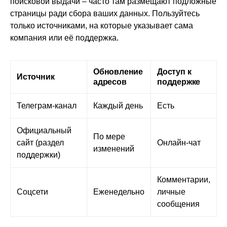
поисковой выдачи – часто там размещают подложные
страницы ради сбора ваших данных. Пользуйтесь
только источниками, на которые указывает сама
компания или её поддержка.
Обновление
Доступ к
Источник
адресов
поддержке
Телеграм-канал
Каждый день
Есть
Официальный
По мере
сайт (раздел
Онлайн-чат
изменений
поддержки)
Комментарии,
Соцсети
Еженедельно
личные
сообщения