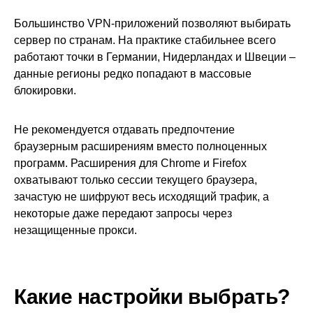
Большинство VPN-приложений позволяют выбирать
сервер по странам. На практике стабильнее всего
работают точки в Германии, Нидерландах и Швеции –
данные регионы редко попадают в массовые
блокировки.
Не рекомендуется отдавать предпочтение
браузерным расширениям вместо полноценных
программ. Расширения для Chrome и Firefox
охватывают только сессии текущего браузера,
зачастую не шифруют весь исходящий трафик, а
некоторые даже передают запросы через
незащищенные прокси.
Какие настройки выбрать?