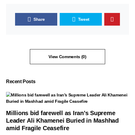
Share
Tweet
View Comments (0)
Recent Posts
Millions bid farewell as Iran’s Supreme
Leader Ali Khamenei Buried in Mashhad
amid Fragile Ceasefire